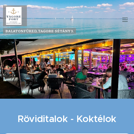
BALATONFÜRED, TAGORE SÉTÁNY 3.
Röviditalok - Kokt
élok